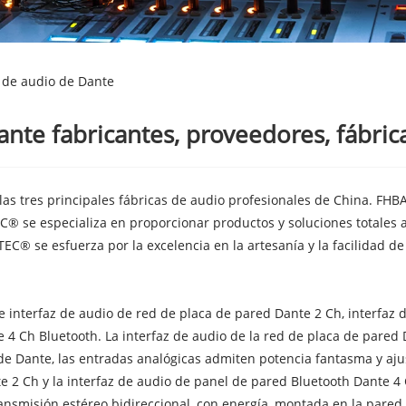
 de audio de Dante
ante fabricantes, proveedores, fábric
las tres principales fábricas de audio profesionales de China. F
 se especializa en proporcionar productos y soluciones totales a l
TEC® se esfuerza por la excelencia en la artesanía y la facilidad de
 interfaz de audio de red de placa de pared Dante 2 Ch, interfaz 
 4 Ch Bluetooth. La interfaz de audio de la red de placa de pared 
es de Dante, las entradas analógicas admiten potencia fantasma y a
e 2 Ch y la interfaz de audio de panel de pared Bluetooth Dante 4
ansmisión estéreo bidireccional, con energía, montada en la pared. 