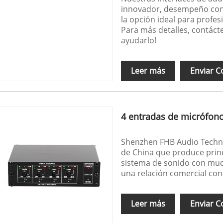
innovador, desempeño confi
la opción ideal para profes
Para más detalles, contác
ayudarlo!
Leer más
Enviar C
4 entradas de micrófono 
Shenzhen FHB Audio Technol
de China que produce princ
sistema de sonido con muc
una relación comercial con
Leer más
Enviar C