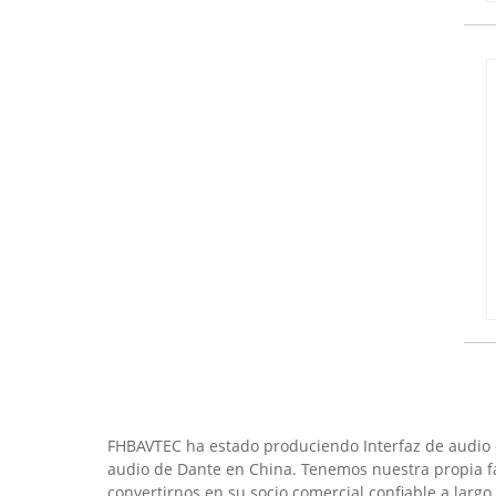
FHBAVTEC ha estado produciendo Interfaz de audio d
audio de Dante en China. Tenemos nuestra propia fá
convertirnos en su socio comercial confiable a largo