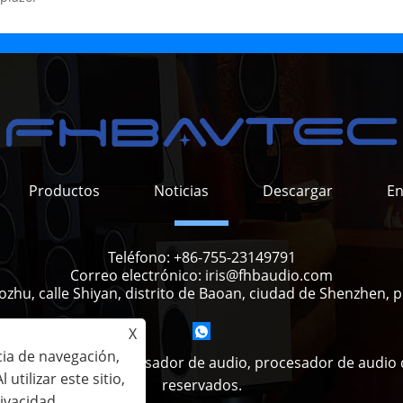
Productos
Noticias
Descargar
En
Teléfono:
+86-755-23149791
Correo electrónico:
iris@fhbaudio.com
hu, calle Shiyan, distrito de Baoan, ciudad de Shenzhen, 
X
cia de navegación,
ogy Co., Ltd. - Procesador de audio, procesador de audio d
 utilizar este sitio,
reservados.
rivacidad